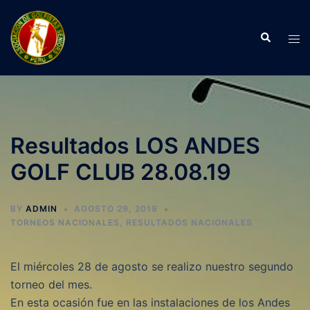
Skip
to
Search
Tog
content
men
Resultados LOS ANDES
GOLF CLUB 28.08.19
BY
ADMIN
AGOSTO 29, 2019
TORNEOS NACIONALES
,
RESULTADOS NACIONALES
El miércoles 28 de agosto se realizo nuestro segundo
torneo del mes.
En esta ocasión fue en las instalaciones de los Andes