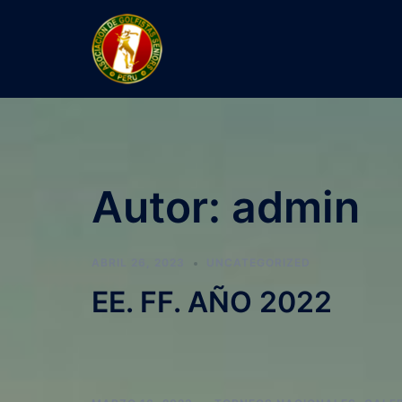
Skip
to
content
Autor:
admin
ABRIL 26, 2023
UNCATEGORIZED
EE. FF. AÑO 2022